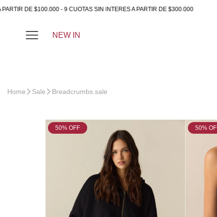
00 - 9 CUOTAS SIN INTERES A PARTIR DE $300.000
5% OFF 
NEW IN
Home
Sale
Breadcrumbs.sale
COLOR
50
% OFF
50
% OF
36
Más Vendidos
Menor
40