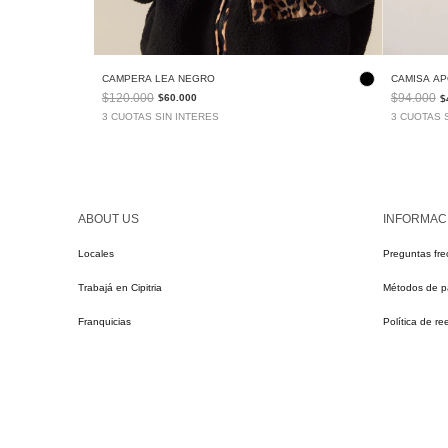
CAMPERA LEA NEGRO
CAMISA A
$120.000
$94.000
$60.000
$
3 CUOTAS SIN INTERES
3 CUOTAS 
ABOUT US
INFORMAC
Locales
Preguntas fre
Trabajá en Cipitria
Métodos de 
Franquicias
Política de r