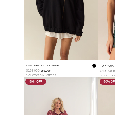
CAMPERA DALLAS NEGRO
TOP ACUA
$198.000
$49.900
$99.000
$
3 CUOTAS SIN INTERES
3 CUOTAS 
50
% OFF
50
% OF