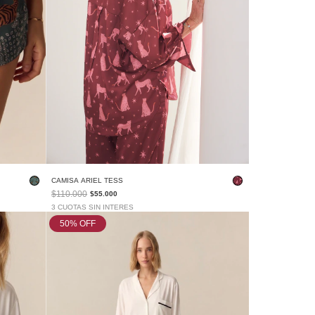
CAMISA ARIEL TESS
$110.000
$55.000
3 CUOTAS SIN INTERES
50
% OFF