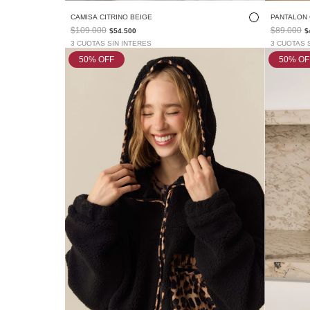
CAMISA CITRINO BEIGE
PANTALON 
$109.000
$89.000
$54.500
$
3 CUOTAS SIN INTERES
3 CUOTAS 
50
% OFF
50
% OF