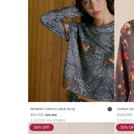
CAMISA DA
REMERA CORVUS URUK BLUE
$100.000
$50.000
$25.000
3 CUOTAS 
3 CUOTAS SIN INTERES
50
% OFF
50
% OF