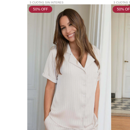
3 CUOTAS SIN INTERES
3 CUOTAS 
50
% OFF
50
% OF