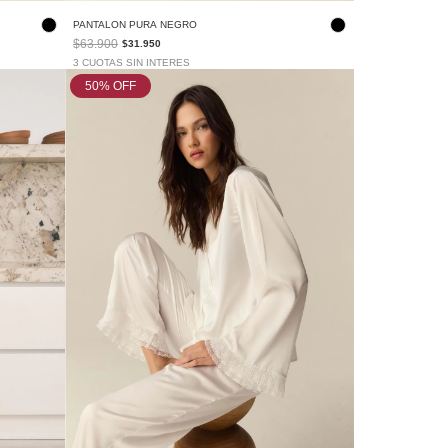
PANTALON PURA NEGRO
$63.900
$31.950
3 CUOTAS SIN INTERES
50
% OFF