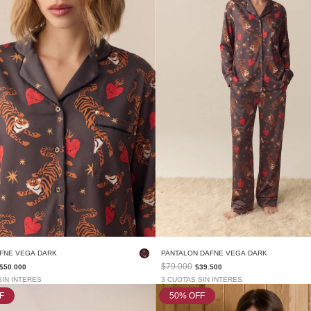
FNE VEGA DARK
PANTALON DAFNE VEGA DARK
$79.000
$50.000
$39.500
SIN INTERES
3 CUOTAS SIN INTERES
F
50
% OFF