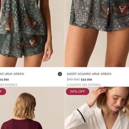
RIO URUK GREEN
SHORT ACUARIO URUK GREEN
$49.900
24.950
$24.950
SIN INTERES
3 CUOTAS SIN INTERES
F
50
% OFF