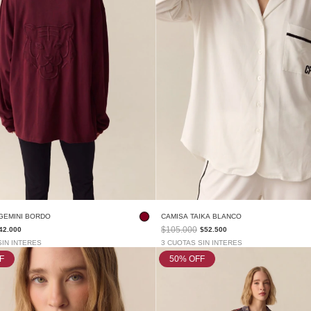
GEMINI BORDO
CAMISA TAIKA BLANCO
$105.000
42.000
$52.500
SIN INTERES
3 CUOTAS SIN INTERES
F
50
% OFF