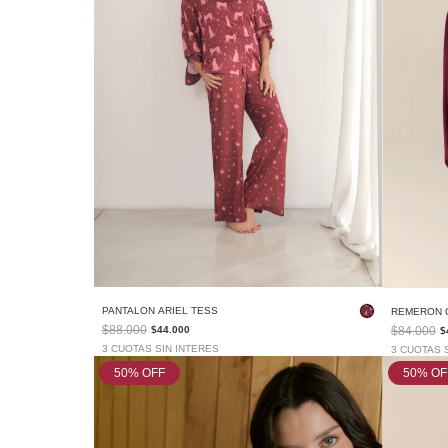
PANTALON ARIEL TESS
REMERON 
$88.000
$84.000
$44.000
$
3 CUOTAS SIN INTERES
3 CUOTAS 
50
% OFF
50
% OF