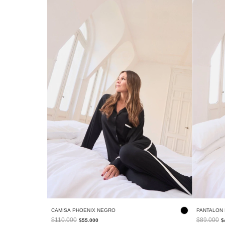
CAMISA PHOENIX NEGRO
PANTALON
$110.000
$89.000
$55.000
$