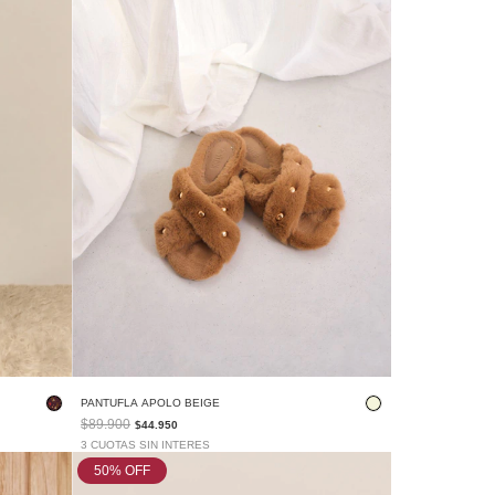
PANTUFLA APOLO BEIGE
$89.900
$44.950
3 CUOTAS SIN INTERES
50
% OFF