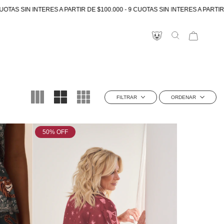
 A PARTIR DE $100.000 - 9 CUOTAS SIN INTERES A PARTIR DE $300.000
FILTRAR
ORDENAR
PRICE
50
% OFF
DESDE
bre
Lo mas nuevo
HASTA
APLICAR