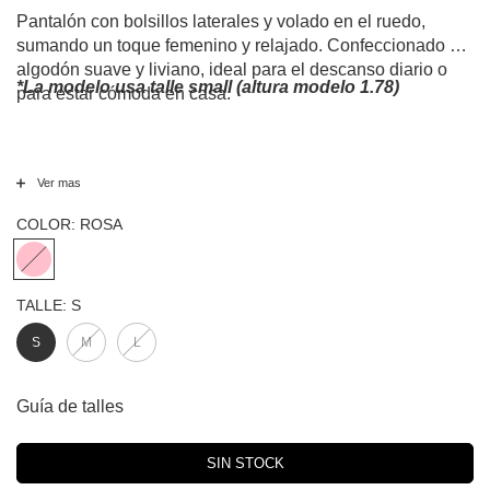
Pantalón con bolsillos laterales y volado en el ruedo,
sumando un toque femenino y relajado. Confeccionado en
algodón suave y liviano, ideal para el descanso diario o
*La modelo usa talle small (altura modelo 1.78)
para estar cómoda en casa.
Ver mas
COLOR:
ROSA
TALLE:
S
S
M
L
Guía de talles