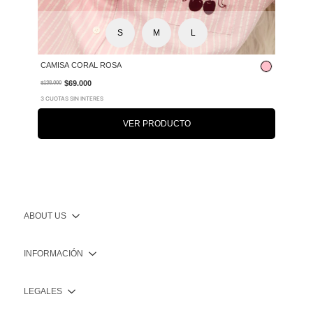
S
M
L
CAMISA CORAL ROSA
$69.000
$138.000
3 CUOTAS SIN INTERES
VER PRODUCTO
ABOUT US
INFORMACIÓN
LEGALES