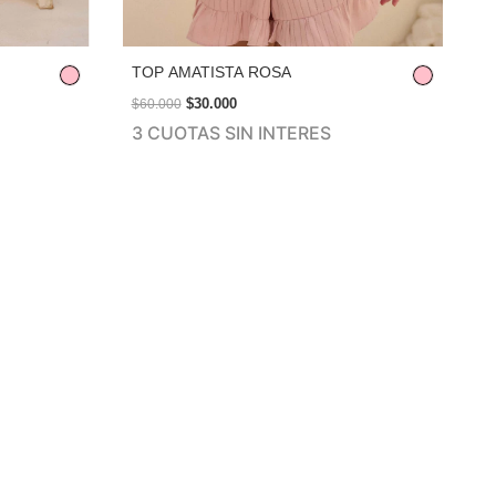
TOP AMATISTA ROSA
S
$30.000
$60.000
$
3 CUOTAS SIN INTERES
3