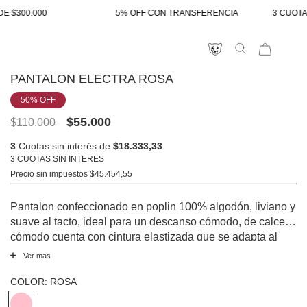
E $300.000
5% OFF CON TRANSFERENCIA
3 CUOTAS
PANTALON ELECTRA ROSA
50
% OFF
$55.000
$110.000
3
Cuotas sin interés de
$18.333,33
3 CUOTAS SIN INTERES
Precio sin impuestos
$45.454,55
Pantalon confeccionado en poplin 100% algodón, liviano y
suave al tacto, ideal para un descanso cómodo, de calce
cómodo cuenta con cintura elastizada que se adapta al
cuerpo y bolsillos laterales. Una propuesta versátil y
Ver mas
confortable, perfecta para acompañar tus momentos de
descanso con suavidad y estilo.
COLOR:
ROSA