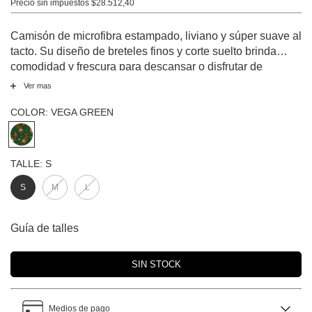
Precio sin impuestos
$28.512,40
Camisón de microfibra estampado, liviano y súper suave al
tacto. Su diseño de breteles finos y corte suelto brinda
comodidad y frescura para descansar o disfrutar de
momentos de relax en casa. El estampado de tigres y
Ver mas
corazones le aporta un estilo original y divertido, ideal para
quienes buscan sumar personalidad a sus noches.
COLOR:
VEGA GREEN
TALLE:
S
S
M
L
Guía de talles
Medios de pago