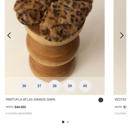
36
37
38
39
40
PANTUFLA ATLAS SAVAGE DARK
VESTIDO 
$44.950
$34.
$89.900
$69.000
3 CUOTAS SIN INTERES
3 CUOTAS SIN