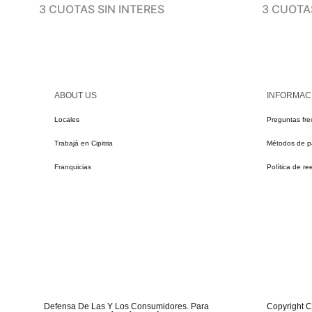
3 CUOTAS SIN INTERES
3 CUOTAS
ABOUT US
INFORMAC
Locales
Preguntas fre
Trabajá en Cipitria
Métodos de 
Franquicias
Política de r
Defensa De Las Y Los Consumidores. Para
Copyright Ci