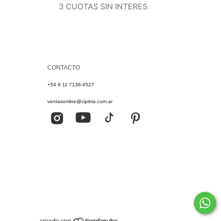
3
3 CUOTAS SIN INTERES
CONTACTO
+54 9 11 7136-4527
ventasonline@cipitria.com.ar