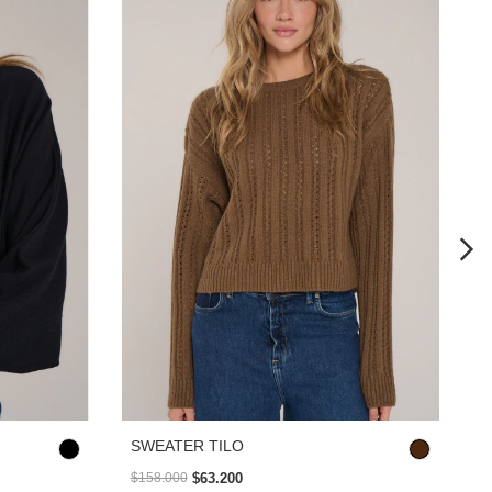
S
SWEATER TILO
$63.200
$
$158.000