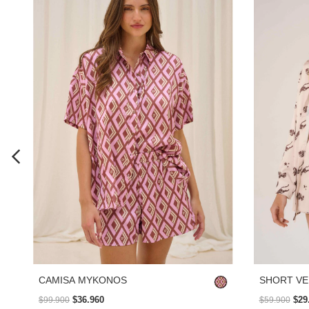
CAMISA MYKONOS
SHORT VE
$36.960
$29
$99.900
$59.900