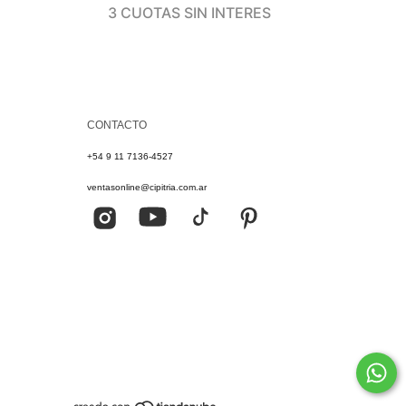
3
3 CUOTAS SIN INTERES
CONTACTO
+54 9 11 7136-4527
ventasonline@cipitria.com.ar