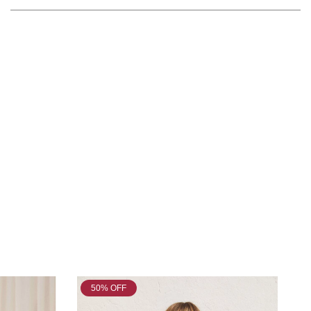
50
% OFF