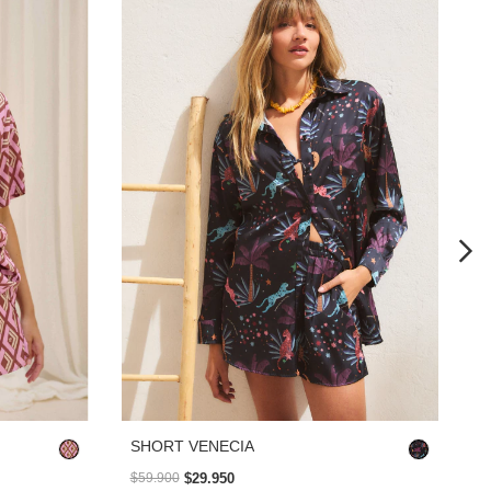
S
SHORT VENECIA
$29.950
$
$59.900