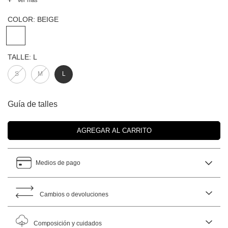
COLOR:
BEIGE
TALLE:
L
S
M
L
Guía de talles
Medios de pago
Cambios o devoluciones
Composición y cuidados