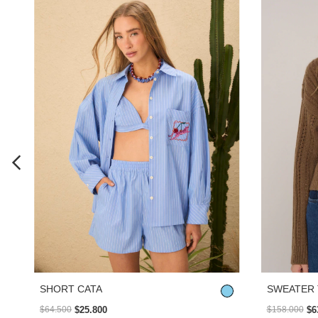
SHORT CATA
SWEATER 
$25.800
$6
$64.500
$158.000