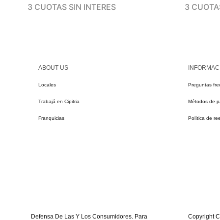
3 CUOTAS SIN INTERES
3 CUOTAS
ABOUT US
INFORMAC
Locales
Preguntas fre
Trabajá en Cipitria
Métodos de 
Franquicias
Política de r
Defensa De Las Y Los Consumidores. Para
Copyright Ci