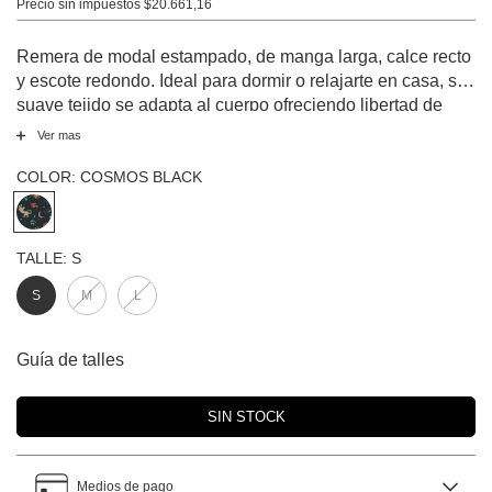
Precio sin impuestos
$20.661,16
Remera de modal estampado, de manga larga, calce recto
y escote redondo. Ideal para dormir o relajarte en casa, su
suave tejido se adapta al cuerpo ofreciendo libertad de
movimiento y una sensación agradable al tacto. Su diseño
Ver mas
versátil y moderno la convierte en una prenda esencial
para tus momentos de descanso.
COLOR:
COSMOS BLACK
TALLE:
S
S
M
L
Guía de talles
Medios de pago