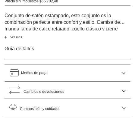
Precio sin impuestos
$65.702,48
Conjunto de satén estampado, este conjunto es la
combinación perfecta entre confort y estilo. Camisa de
manga larga de calce relajado, cuello clásico y cierre
frontal con botones, ideal para un look sofisticado incluso
Ver mas
puertas adentro. El pantalón, de tiro medio y calce recto,
cuenta con cintura elastizada para mayor comodidad
Guía de talles
durante toda la noche.
Medios de pago
Cambios o devoluciones
Composición y cuidados