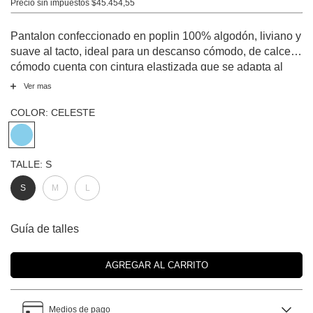
Precio sin impuestos
$45.454,55
Pantalon confeccionado en poplin 100% algodón, liviano y
suave al tacto, ideal para un descanso cómodo, de calce
cómodo cuenta con cintura elastizada que se adapta al
cuerpo y bolsillos laterales. Una propuesta versátil y
Ver mas
confortable, perfecta para acompañar tus momentos de
descanso con suavidad y estilo.
COLOR:
CELESTE
TALLE:
S
S
M
L
Guía de talles
Medios de pago