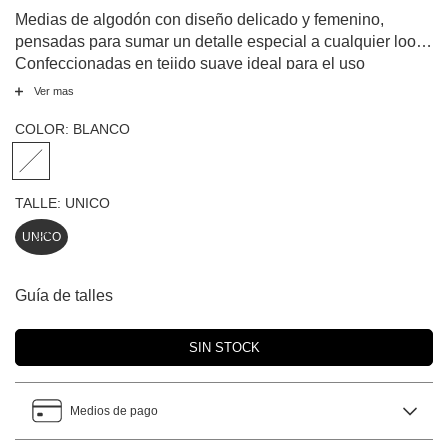
Medias de algodón con diseño delicado y femenino,
pensadas para sumar un detalle especial a cualquier look.
Confeccionadas en tejido suave ideal para el uso
diario. Su diseño en color blanco se destaca por el borde
Ver mas
superior con terminación ondulada en contraste y un
pequeño bordado de moño que aporta un toque sutil y
COLOR:
BLANCO
elegante. Además, incluye detalle de marca en la planta.
Perfectas para usar con zapatillas, botas o incluso para
dejar ver y completar un outfit con personalidad.
TALLE:
UNICO
UNICO
Guía de talles
Medios de pago