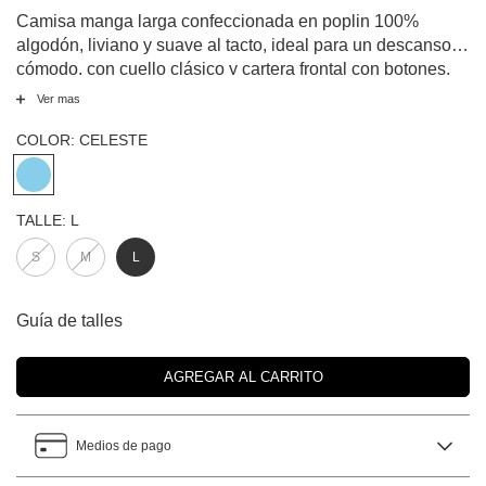
Camisa manga larga confeccionada en poplin 100%
algodón, liviano y suave al tacto, ideal para un descanso
cómodo, con cuello clásico y cartera frontal con botones,
combinando un diseño relajado con un estampado
Ver mas
delicado que aporta estilo y frescura.
COLOR:
CELESTE
TALLE:
L
S
M
L
Guía de talles
Medios de pago