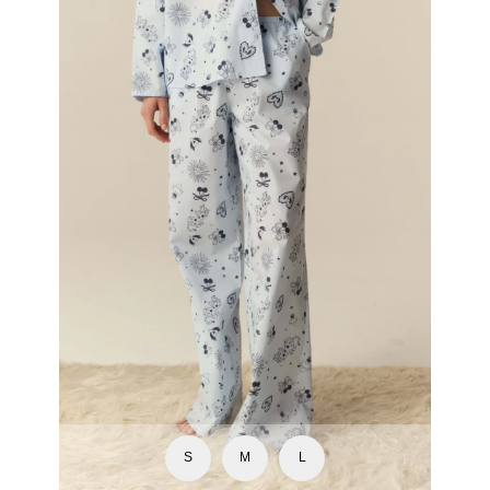
S
M
L