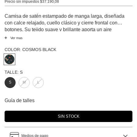
Precio sin impuestos
$37.190,08
Camisa de satén estampado de manga larga, diseñada
con calce relajado, cuello clásico y cierre frontal con
botones. Su tejido suave y brillante aporta un aire
sofisticado, ideal para un look elegante incluso puertas
Ver mas
adentro. Perfecta para quienes buscan comodidad y
distinción en sus momentos de relax en casa.
COLOR:
COSMOS BLACK
TALLE:
S
S
M
L
Guía de talles
Medios de pago