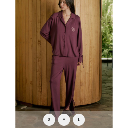
S
M
L