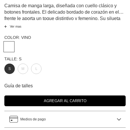
Camisa de manga larga, diseñada con cuello clásico y
botones frontales. El delicado bordado de corazón en el
frente le aporta un toque distintivo y femenino. Su silueta
relajada junto a la textura suave brindan una caída fluida,
Ver mas
perfecta para descansar con estilo en casa. Ideal para
sumar un detalle especial a tus momentos de relax.
COLOR:
VINO
TALLE:
S
S
M
L
Guía de talles
Medios de pago