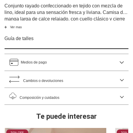
Conjunto rayado confeccionado en tejido con mezcla de
lino, ideal para una sensación fresca y liviana. Camisa de
manga larga de calce relajado, con cuello clásico y cierre
frontal con botones, aportando un estilo cómodo y
Ver mas
sofisticado. El pantalón, de silueta amplia, cuenta con
cintura elástica que se adapta suavemente al cuerpo y
Guía de talles
bolsillos laterales funcionales, combinando practicidad con
confort. Perfecto para descansar con estilo o disfrutar de
momentos de relax en casa.
Medios de pago
Cambios o devoluciones
Composición y cuidados
Te puede interesar
50
% OFF
50
% OF