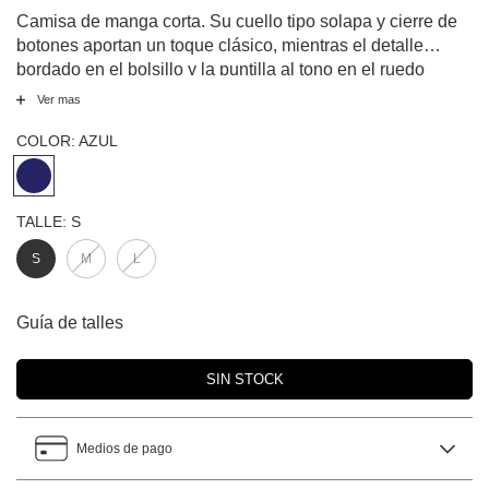
Camisa de manga corta. Su cuello tipo solapa y cierre de
botones aportan un toque clásico, mientras el detalle
bordado en el bolsillo y la puntilla al tono en el ruedo
suman un acento femenino y moderno. Confeccionada en
Ver mas
tejido
suave y ligero, es ideal para dormir o relajarte en
casa.
COLOR:
AZUL
TALLE:
S
S
M
L
Guía de talles
Medios de pago